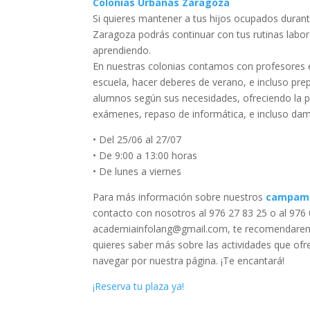
Colonias Urbanas Zaragoza
Si quieres mantener a tus hijos ocupados duran
Zaragoza podrás continuar con tus rutinas labor
aprendiendo.
En nuestras colonias contamos con profesores e
escuela, hacer deberes de verano, e incluso pr
alumnos según sus necesidades, ofreciendo la po
exámenes, repaso de informática, e incluso damo
• Del 25/06 al 27/07
• De 9:00 a 13:00 horas
• De lunes a viernes
Para más información sobre nuestros
campame
contacto con nosotros al 976 27 83 25 o al 976 0
academiainfolang@gmail.com, te recomendaremo
quieres saber más sobre las actividades que of
navegar por nuestra página. ¡Te encantará!
¡Reserva tu plaza ya!