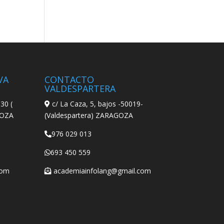
VA
CONTACTO
VALDESPARTERA
30 (
c/ La Caza, 5, bajos -50019-
GOZA
(Valdespartera) ZARAGOZA
976 029 013
693 450 559
com
academiainfolang@gmail.com