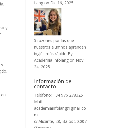
Lang on Dic 16, 2025
ía.
so y
r
5 razones por las que
nuestros alumnos aprenden
inglés más rápido
By
Academia Infolang on Nov
 y
24, 2025
gido.
Información de
contacto
o en
Teléfono: +34
976 278325
Mail:
academiainfolang@gmail.co
m
c/ Alicante, 28, Bajos 50.007
(Torrero)