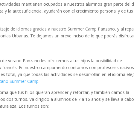
 actividades mantienen ocupados a nuestros alumnos gran parte del d
a y la autosuficiencia, ayudarán con el crecimiento personal y de tus
dizaje de idiomas gracias a nuestro Summer Camp Panzano, y al repa
onias Urbanas. Te dejamos un breve inciso de lo que podrás disfruta
e verano Panzano les ofrecemos a tus hijos la posibilidad de
s y francés. En nuestro campamento contamos con profesores nativos
a es total, ya que todas las actividades se desarrollan en el idioma ele
zano Summer Camp
.
oma que tus hijos quieran aprender y reforzar, y también damos la
los dos turnos. Va dirigido a alumnos de 7 a 16 años y se lleva a cab
turaleza. Los turnos son: